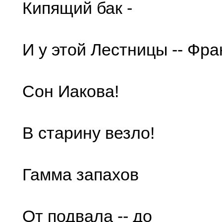
Кипящий бак -
И у этой Лестницы -- Фр
Сон Иакова!
В старину везло!
Гамма запахов
От подвала -- до