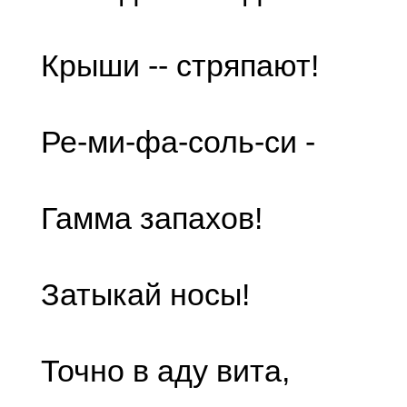
Крыши -- стряпают!
Ре-ми-фа-соль-си -
Гамма запахов!
Затыкай носы!
Точно в аду вита,