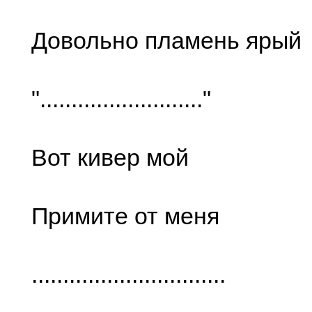
Довольно пламень ярый
".........................."
Вот кивер мой
Примите от меня
...............................