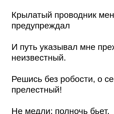
Крылатый проводник ме
предупреждал
И путь указывал мне пр
неизвестный.
Решись без робости, о с
прелестный!
Не медли: полночь бьет,