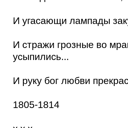
И угасающи лампады зак
И стражи грозные во мра
усыпились...
И руку бог любви прекра
1805-1814