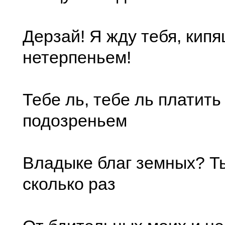
Дерзай! Я жду тебя, кип
нетерпеньем!
Тебе ль, тебе ль платит
подозреньем
Владыке благ земных? Т
сколько раз