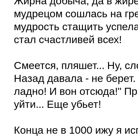
Жирна добыча, да в жире
мудрецом сошлась на гре
мудрость стащить успела
стал счастливей всех!
Смеется, пляшет... Ну, сл
Назад давала - не берет.
ладно! И вон отсюда!" П
уйти... Еще убьет!
Конца не в 1000 ижу я и