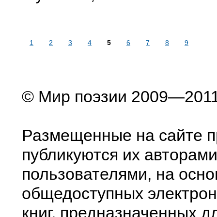
1
2
3
4
5
6
7
8
9
© Мир поэзии 2009—201
Размещенные на сайте п
публикуются их авторами
пользователями, на осно
общедоступных электрон
книг, предназначенных д