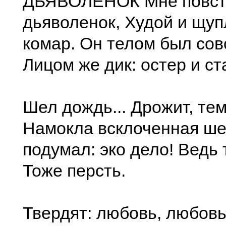
ДЬЯВОЛЕНОК Мне повст
дьяволенок, Худой и щуп
комар. Он телом был сов
Лицом же дик: остер и ст
Шел дождь... Дрожит, тем
Намокла всклоченная шер
подумал: эко дело! Ведь 
Тоже персть.
Твердят: любовь, любовь