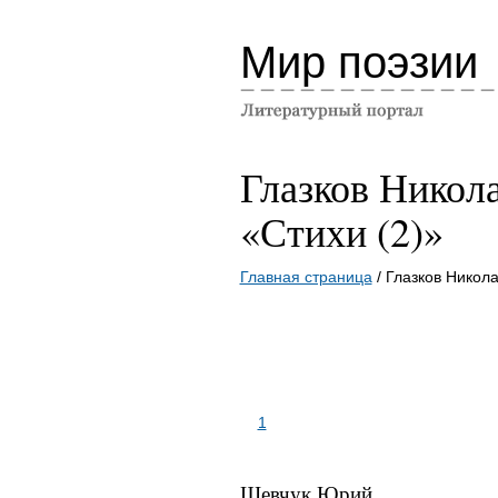
Мир поэзии
Глазков Никол
«Стихи (2)»
Главная страница
/ Глазков Никола
1
Шевчук Юрий