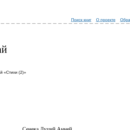
Поиск книг
О проекте
Обра
ай
й «Стихи (2)»
Сенека Луций Анней