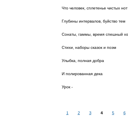
Что человек, сплетенье чистых нот
Глубины интервалов, буйство тем
Сонаты, гаммы, время спешный х
Стихи, наборы сказок и поэм
Улыбка, полная добра
И полированная дека
Урок -
1
2
3
4
5
6