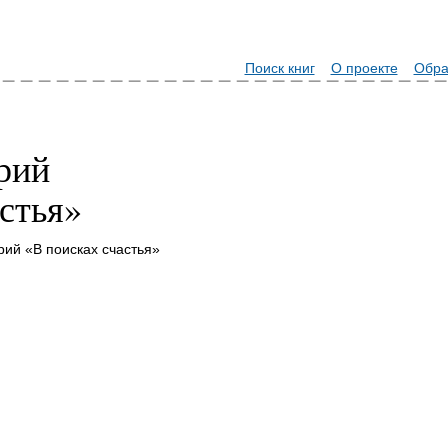
Поиск книг
О проекте
Обра
рий
стья»
рий «В поисках счастья»