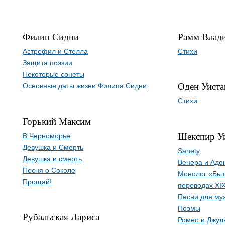
Филип Сидни
Рамм Влад
Астрофил и Стелла
Стихи
Защита поэзии
Некоторые сонеты
Оден Уист
Основные даты жизни Филипа Сидни
Стихи
Горький Максим
Шекспир У
В Черноморье
Девушка и Смерть
Sanety
Девушка и смерть
Венера и Адо
Песня о Соколе
Монолог «Быт
Прощай!
переводах XIX
Песни для му
Поэмы
Рубальская Лариса
Ромео и Джул