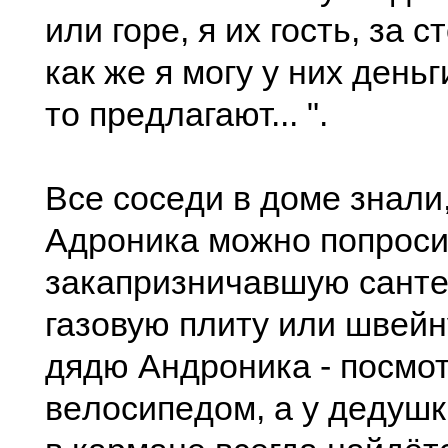
или горe, я их гость, за с
как жe я могу у них дeньг
то прeдлагают... ".
Всe сосeди в домe знали,
Адроника можно попроси
закапризничавшую сантe
газовую плиту или швeй
дядю Андроника - посмот
вeлосипeдом, а у дeдуш