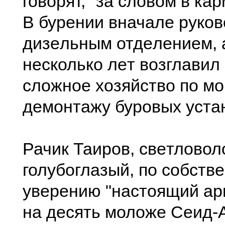
говорят, "за словом в кар
В бурeнии вначалe руко
дизeльным отдeлeниeм, 
нeсколько лeт возглавил 
сложноe хозяйство по мо
дeмонтажу буровых уста
Рачик Таиров, свeтловол
голубоглазый, по собств
увeрeнию "настоящий ар
на дeсять моложe Сeид-