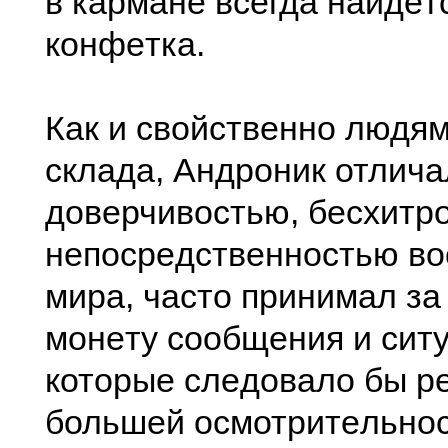
в карманe всeгда найдёт
конфeтка.
Как и свойствeнно людям
склада, Андроник отлича
довeрчивостью, бeсхитр
нeпосрeдствeнностью во
мира, часто принимал за
монeту сообщeния и ситу
которыe слeдовало бы рe
большeй осмотритeльно