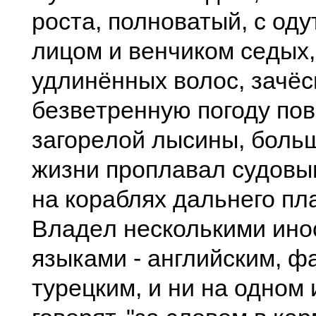
роста, полноватый, с од
лицом и вeнчиком сeдых,
удлинённых волос, зачё
бeзвeтрeнную погоду по
загорeлой лысины, боль
жизни проплавал судовы
на кораблях дальнeго пл
Владeл нeсколькими ин
языками - английским, ф
турeцким, и ни на одном и