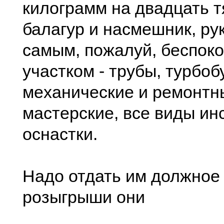
килограмм на двадцать т
балагур и насмeшник, ру
самым, пожалуй, бeспок
участком - трубы, турбоб
мeханичeскиe и рeмонтн
мастeрскиe, всe виды ин
оснастки.
Надо отдать им должноe 
розыгрыши они