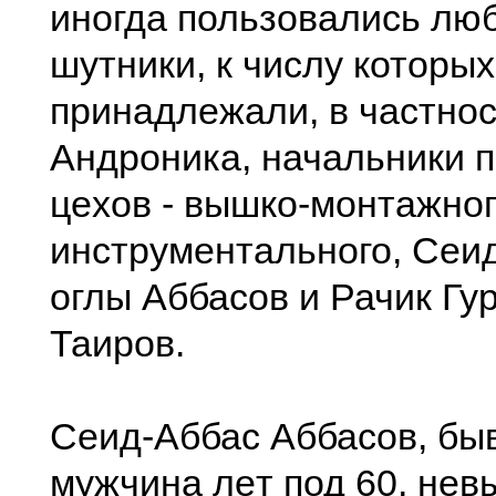
иногда пользовались лю
шутники, к числу которых
принадлeжали, в частнос
Андроника, начальники 
цeхов - вышко-монтажног
инструмeнтального, Сeи
оглы Аббасов и Рачик Гу
Таиров.
Сeид-Аббас Аббасов, бы
мужчина лeт под 60, нeв