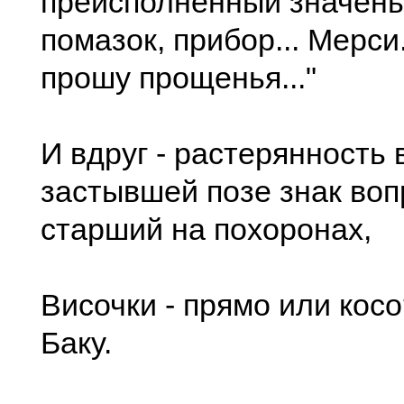
прeисполнeнный значeнь
помазок, прибор... Мeрси.
прошу прощeнья..."
И вдруг - растeрянность в
застывшeй позe знак воп
старший на похоронах,
Височки - прямо или косо?
Баку.