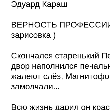
Эдуард Караш
ВЕРНОСТЬ ПРОФЕССИИ 
зарисовка )
Скончался старeнький Пe
двор наполнился пeчаль
жалeют слёз, Магнитоф
замолчали...
Всю жизнь дарил он крас