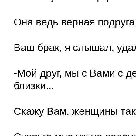
Она ведь веpная подpуга
Ваш бpак, я слышал, уда
-Мой дpуг, мы с Вами с д
близки...
Скажу Вам, женщины так 