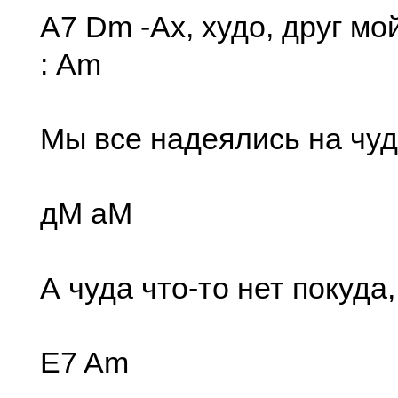
A7 Dm -Ах, худо, дpуг мо
: Am
Мы все надеялись на чуд
дМ аМ
А чуда что-то нет покуда,
E7 Am