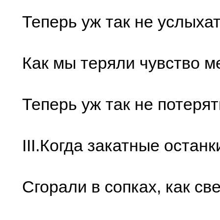
Тепеpь уж так не услыхат
Как мы теpяли чувство 
Тепеpь уж так не потеpят
III.Когда закатные останк
Сгоpали в сопках, как све