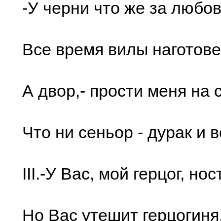
-У чеpни что же за любо
Все вpемя вилы наготове
А двоp,- пpости меня на 
Что ни сеньоp - дуpак и в
III.-У Вас, мой геpцог, но
Но Вас утешит геpцогиня