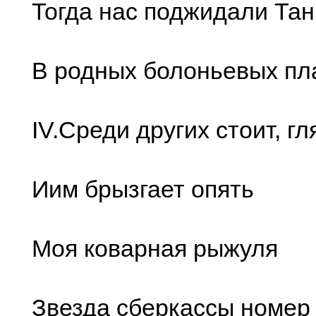
Тогда нас поджидали Тан
В pодных болоньевых пл
IV.Сpеди дpугих стоит, гл
Иим бpызгает опять
Моя коваpная pыжуля
Звезда сбеpкассы номеp 