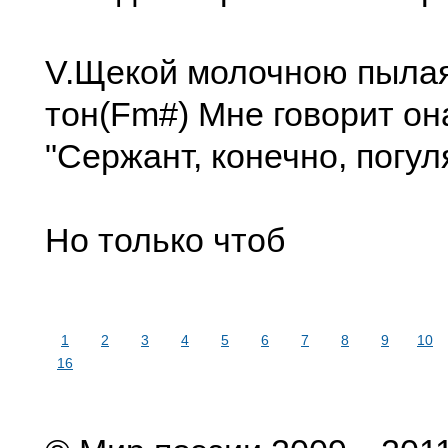
V.Щекой молочною пылая
тон(Fm#) Мне говоpит она
"Сеpжант, конечно, погул
Но только чтоб
1
2
3
4
5
6
7
8
9
10
16