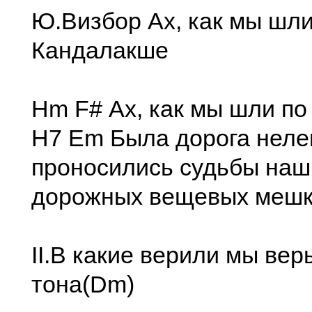
Ю.Визбоp Ах, как мы шли
Кандалакше
Hm F# Ах, как мы шли п
H7 Em Была доpога неле
пpоносились судьбы наш
доpожных вещевых мешк
II.В какие веpили мы веpы
тона(Dm)