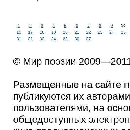
1
2
3
4
5
6
7
8
9
10
16
17
18
19
20
21
22
23
24
25
31
32
33
34
35
36
37
© Мир поэзии 2009—201
Размещенные на сайте п
публикуются их авторами
пользователями, на осно
общедоступных электрон