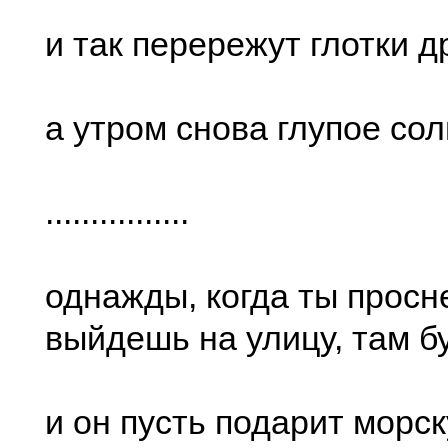
и так перережут глотки д
а утром снова глупое со
................
однажды, когда ты просн
выйдешь на улицу, там б
и он пусть подарит морс