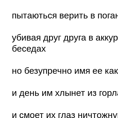
пытаються верить в пога
убивая друг друга в акку
беседах
но безупречно имя ее как
и день им хлынет из гор
и смоет их глаз ничтожн