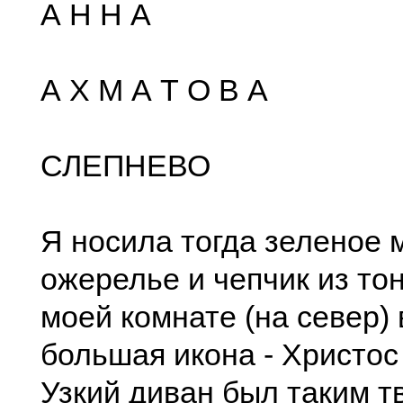
А Н Н А
А Х М А Т О В А
СЛЕПНЕВО
Я носила тогда зеленое
ожерелье и чепчик из тон
моей комнате (на север)
большая икона - Христос
Узкий диван был таким т