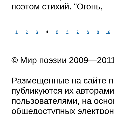
поэтом стихий. "Огонь,
1
2
3
4
5
6
7
8
9
10
© Мир поэзии 2009—201
Размещенные на сайте п
публикуются их авторами
пользователями, на осно
общедоступных электрон