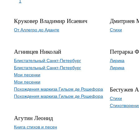
1
Круковер Владимир Исаевич
Дмитриев 
От Аллегро до Аданте
Стихи
Агнивцев Николай
Петрарка Ф
Блистательный Санкт-Петербург
Лирика
Блистательный Санкт-Петербург
Лирика
Мои песенки
Мои песенки
Бестужев А
Похождения маркиза Гильом де Рошефора
Похождения маркиза Гильом де Рошефора
Стихи
Стихотворени
Агутин Леонид
Книга стихов и песен