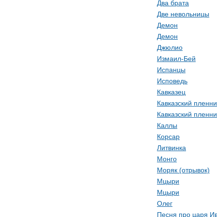
Два брата
Две невольницы
Демон
Демон
Джюлио
Измаил-Бей
Испанцы
Исповедь
Кавказец
Кавказский пленни
Кавказский пленни
Каллы
Корсар
Литвинка
Монго
Моряк (отрывок)
Мцыри
Мцыри
Олег
Песня про царя И