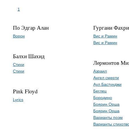
1
По Эдгар Алан
Гургани Фахр
Ворон
Вис и Рамин
Вис и Рамин
Балхи Шахид
Лермонтов Ми
Стихи
Стихи
Азраил
Ангел смерти
Аул Бастунджи
Pink Floyd
Беглец
Бородино
Lyrics
Боярин Орша
Боярин Орша
Варианты поэм
Варианты стихотв