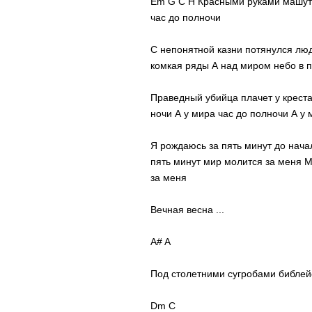
Em G C H Красными руками машут 
час до полночи
С непонятной казни потянулся лю
комкая ряды А над миром небо в 
Праведный убийца плачет у крест
ночи А у мира час до полночи А у 
Я рождаюсь за пять минут до нача
пять минут мир молится за меня 
за меня
Вечная весна ...
A# A
Под столетними сугробами библей
Dm C