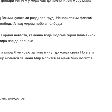
фонари Am H А у мира час до полночи Am H А у мира
д Злыми кулаками раздирая грудь Ненавистным флагом
полбеды А над миром небо в полбеды
а Гордая невеста, каменна вода Подлые герои пламенной
мира час до полночи
ла мира Я умираю за пять минут до конца света Но в эти
Мир молится за меня Мир молится за меня Мир молится
ских анекдотов