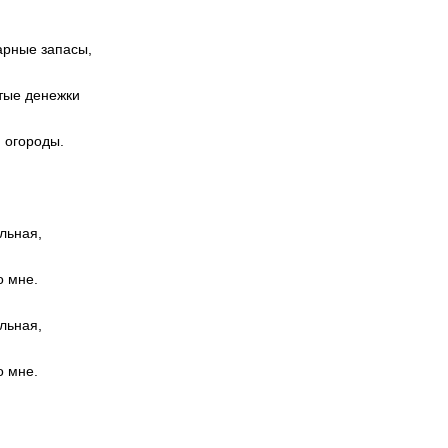
арные запасы,
тые денежки
 огороды.
льная,
о мне.
льная,
о мне.