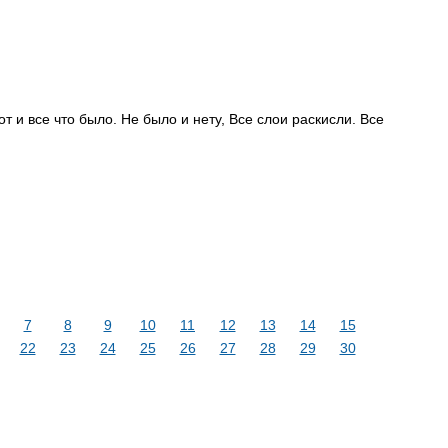
и все что было. Не было и нету, Все слои раскисли. Все
7
8
9
10
11
12
13
14
15
22
23
24
25
26
27
28
29
30