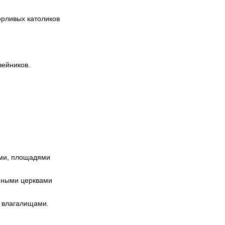
рливых католиков
вейников.
ми, площадями
нными церквами
 влагалищами.