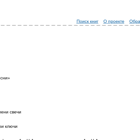
Поиск книг
О проекте
Обра
есни»
мени свечи
ои ключи