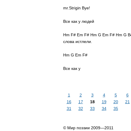
mr.Strigin Bye!
Все как у людей
Hm F# Em F# Hm G Em F# Hm G Вот 
слова истлели.
Hm G Em F#
Все как у
1
2
3
4
5
6
16
17
18
19
20
21
31
32
33
34
35
© Мир поэзии 2009—2011