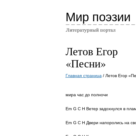
Мир поэзии
Летов Егор
«Песни»
Главная страница
/ Летов Егор «П
мира час до полночи
Em G C H Ветер задохнулся в пла
Em G C H Двери напоролись на св