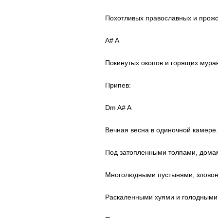
Похотливых православных и прожо
A# A
Покинутых окопов и горящих мура
Припев:
Dm A# A
Вечная весна в одиночной камере.
Под затопленными толпами, дома
Многолюдными пустынями, злово
Раскаленными хуями и голодными