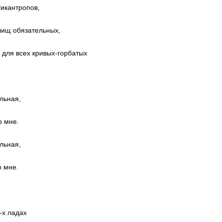
тикантропов,
лищ обязательных,
для всех кривых-горбатых
льная,
о мне.
льная,
о мне.
8-х ладах