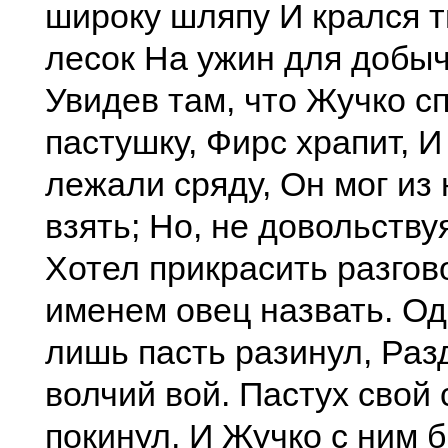
широку шляпу И крался т
лесок На ужин для добычи
Увидев там, что Жучко сп
пастушку, Фирс храпит, И
лежали сряду, Он мог из
взять; Но, не довольству
Хотел прикрасить разгов
именем овец назвать. Од
лишь пасть разинул, Раз
волчий вой. Пастух свой
покинул, И Жучко с ним 