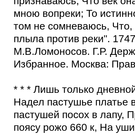
признаваюсь, Что век он
мною вопреки; То истинн
том не сомневаюсь, Что, 
плыла против реки". 174
М.В.Ломоносов. Г.Р. Дер
Избранное. Москва: Прав
* * * Лишь только дневно
Надел пастушье платье в
пастушей посох в лапу, 
поясу рожо 660 к, На уши