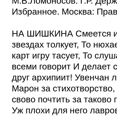
М.В.Ломоносов. Г.Р. Дер
Избранное. Москва: Прав
НА ШИШКИНА Смеется и 
звездах толкует, То нюхае
карт игру тасует, То слуш
всеми говорит И делает 
друг архипиит! Увенчан 
Марон за стихотворство,
свово почтить за таково
Уж плохи для него лавро