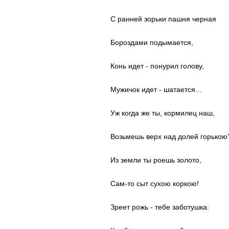
С ранней зорьки пашня черная
Бороздами подымается,
Конь идет - понурил голову,
Мужичок идет - шатается...
Уж когда же ты, кормилец наш,
Возьмешь верх над долей горькою
Из земли ты роешь золото,
Сам-то сыт сухою коркою!
Зреет рожь - тебе заботушка: