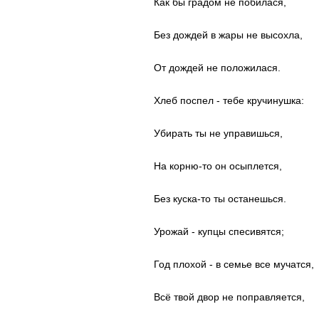
Как бы градом не побилася,
Без дождей в жары не высохла,
От дождей не положилася.
Хлеб поспел - тебе кручинушка:
Убирать ты не управишься,
На корню-то он осыплется,
Без куска-то ты останешься.
Урожай - купцы спесивятся;
Год плохой - в семье все мучатся,
Всё твой двор не поправляется,