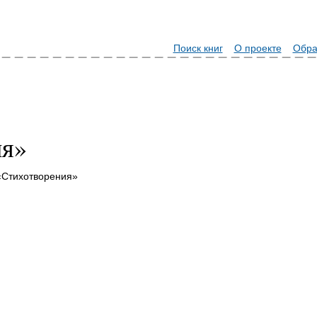
Поиск книг
О проекте
Обра
ия»
«Стихотворения»