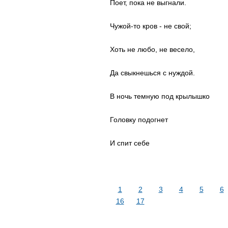
Поет, пока не выгнали.
Чужой-то кров - не свой;
Хоть не любо, не весело,
Да свыкнешься с нуждой.
В ночь темную под крылышко
Головку подогнет
И спит себе
1
2
3
4
5
6
16
17