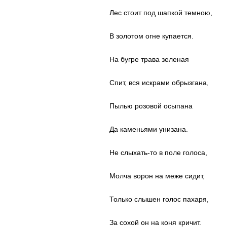
Лес стоит под шапкой темною,
В золотом огне купается.
На бугре трава зеленая
Спит, вся искрами обрызгана,
Пылью розовой осыпана
Да каменьями унизана.
Не слыхать-то в поле голоса,
Молча ворон на меже сидит,
Только слышен голос пахаря,
За сохой он на коня кричит.