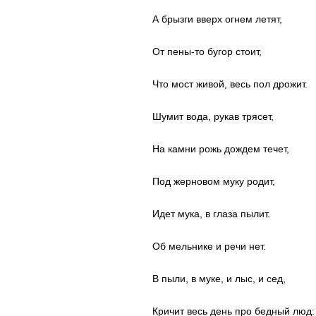
А брызги вверх огнем летят,
От пены-то бугор стоит,
Что мост живой, весь пол дрожит.
Шумит вода, рукав трясет,
На камни рожь дождем течет,
Под жерновом муку родит,
Идет мука, в глаза пылит.
Об мельнике и речи нет.
В пыли, в муке, и лыс, и сед,
Кричит весь день про бедный люд: