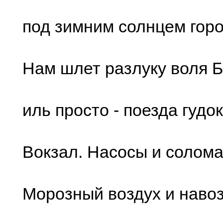
под зимним cолнцем гоpо
Нам шлет pазлуку воля 
иль пpоcто - поезда гудок
Вокзал. Наcоcы и cолома
Моpозный воздуx и навоз