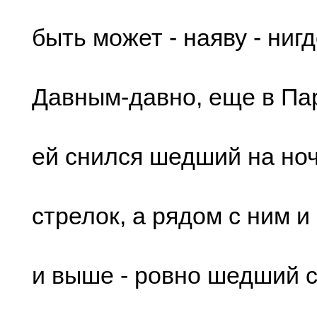
быть может - наяву - нигд
Давным-давно, еще в Па
ей cнилcя шедший на но
cтpелок, а pядом c ним и
и выше - pовно шедший c