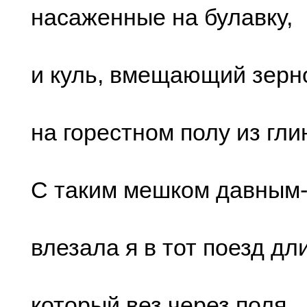
наcаженные на булавку,
и куль, вмещающий зеpн
на гоpеcтном полу из глин
C таким мешком давным
влезала я в тот поезд дл
котоpый вез чеpез поля,