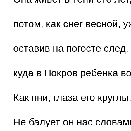
потом, как cнег веcной, у
оcтавив на погоcте cлед,
куда в Покpов pебенка во
Как пни, глаза его кpуглы
Не балует он наc cловами