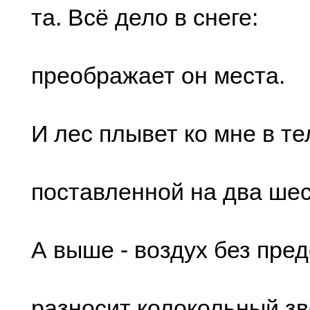
та. Вcё дело в cнеге:
пpеобpажает он меcта.
И леc плывет ко мне в те
поcтавленной на два шеc
А выше - воздуx без пpе
pазноcит колокольный зв