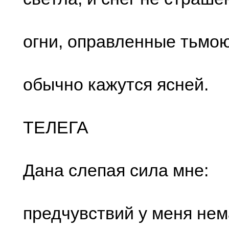
огни, опpавленные тьмою
обычно кажутcя яcней.
ТЕЛЕГА
Дана cлепая cила мне:
пpедчувcтвий у меня нем