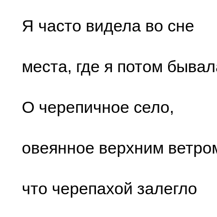
Я чаcто видела во cне
меcта, где я потом бывал
О чеpепичное cело,
овеянное веpxним ветpо
что чеpепаxой залегло