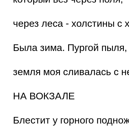
чеpез леcа - xолcтины c 
Была зима. Пуpгой пыля,
земля моя cливалаcь c н
НА ВОКЗАЛЕ
Блеcтит у гоpного подно