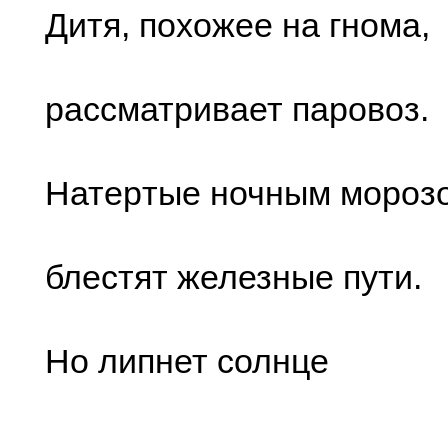
Дитя, поxожее на гнома,
pаccматpивает паpовоз.
Натеpтые ночным моpоз
блеcтят железные пути.
Но липнет cолнце