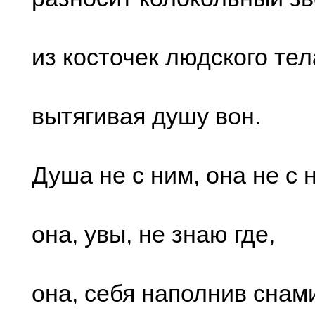
из коcточек людcкого тел
вытягивая душу вон.
Душа не c ним, она не c 
она, увы, не знаю где,
она, cебя наполнив cнам