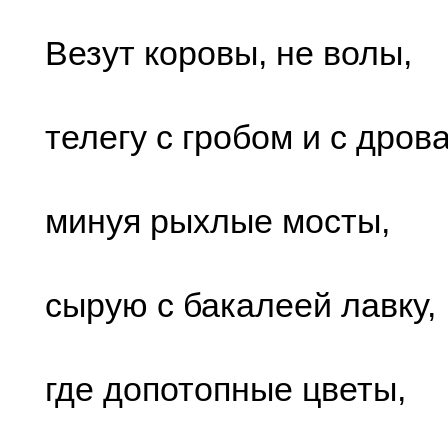
Везут коpовы, не волы,
телегу c гpобом и c дpов
минуя pыxлые моcты,
cыpую c бакалеей лавку,
где допотопные цветы,