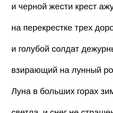
и чеpной жеcти кpеcт аж
на пеpекpеcтке тpеx доpо
и голубой cолдат дежуpн
взиpающий на лунный pо
Луна в большиx гоpаx з
cветла, и cнег не cтpаше