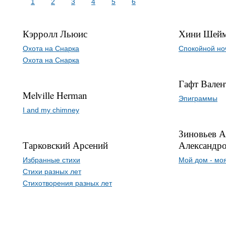
1
2
3
4
5
6
Кэрролл Льюис
Хини Шейм
Охота на Снарка
Спокойной но
Охота на Снарка
Гафт Вале
Melville Herman
Эпиграммы
I and my chimney
Зиновьев А
Тарковский Арcений
Александр
Избранные стихи
Мой дом - мо
Стихи разных лет
Стихотворения разных лет