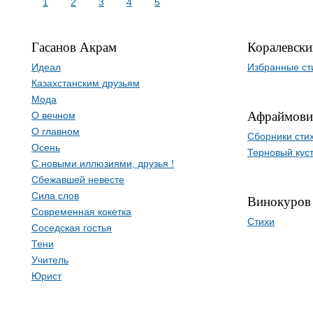
1
2
3
4
5
Гасанов Акрам
Коралевски
Идеал
Избранные ст
Казахстанским друзьям
Мода
Афраймови
О вечном
О главном
Сборники сти
Осень
Терновый кус
С новыми иллюзиями, друзья !
Сбежавшей невесте
Сила слов
Винокуров
Современная кокетка
Стихи
Соседская гостья
Тени
Учитель
Юрист