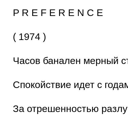
P R E F E R E N C E
( 1974 )
Часов банален мерный ст
Спокойствие идет с года
За отрешенностью разлу