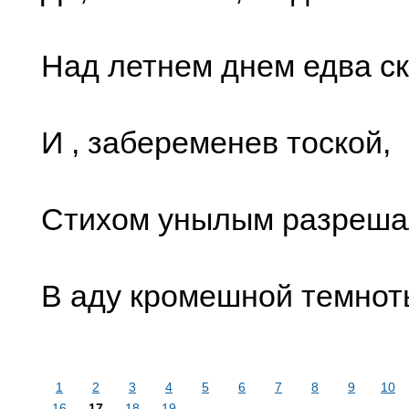
Над летнем днем едва ск
И , забеременев тоской,
Стихом унылым разреша
В аду кромешной темнот
1
2
3
4
5
6
7
8
9
10
16
17
18
19