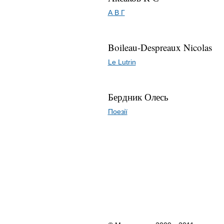
А В Г
Boileau-Despreaux Nicolas
Le Lutrin
Бердник Олесь
Поезії