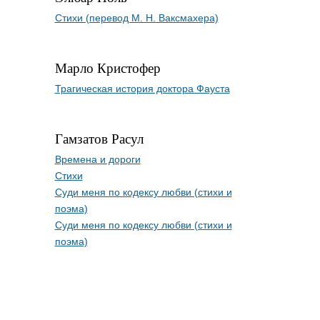
Стихи (перевод М. Н. Ваксмахера)
Марло Кристофер
Трагическая история доктора Фауста
Гамзатов Расул
Времена и дороги
Стихи
Суди меня по кодексу любви (стихи и
поэма)
Суди меня по кодексу любви (стихи и
поэма)