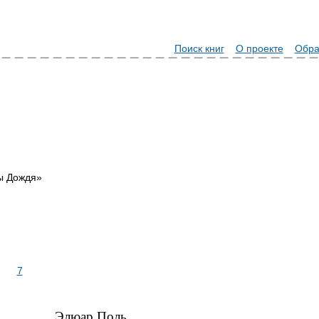
Поиск книг
О проекте
Обра
ы Дождя»
7
Элюар Поль