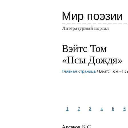
Мир поэзии
Вэйтс Том
«Псы Дождя»
Главная страница
/ Вэйтс Том «Пс
1
2
3
4
5
6
Аксаков К С