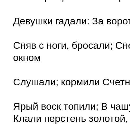
Девушки гадали: За воро
Сняв с ноги, бросали; Сн
окном
Слушали; кормили Счетн
Ярый воск топили; В чаш
Клали перстень золотой,