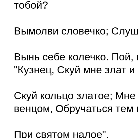
тобой?
Вымолви словечко; Слуша
Вынь себе колечко. Пой, 
"Кузнец, Скуй мне злат и
Скуй кольцо златое; Мне
венцом, Обручаться тем
При святом налое".