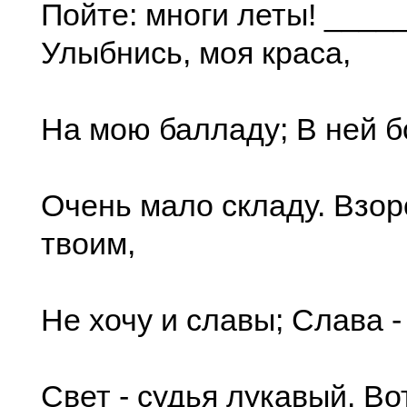
Пойте: многи леты! ___
Улыбнись, моя краса,
На мою балладу; В ней б
Очень мало складу. Взо
твоим,
Не хочу и славы; Слава -
Свет - судья лукавый. В