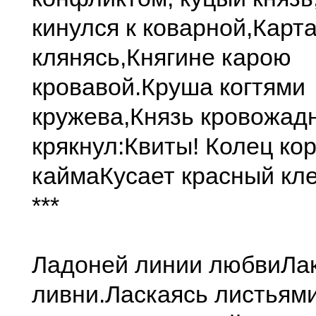
кинулся к коварной,
Карта
клянясь,
Княгине карою
кровавой.
Круша когтями
кружева,
Князь кровожад
крякнул:
Квиты! Колец ко
кайма
Кусает красный кле
***
Ладоней линии любви
Ла
ливни.
Ласкаясь листьями