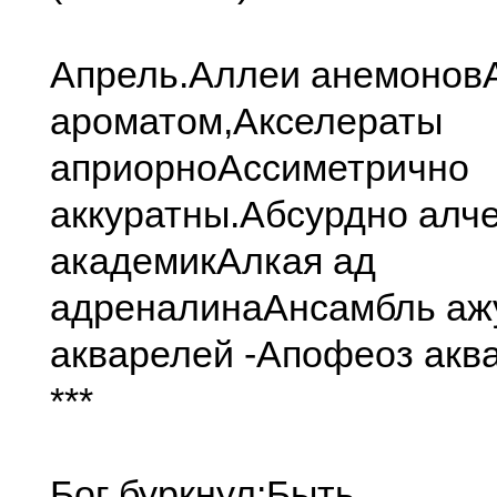
Апрель.
Аллеи анемонов
ароматом,
Акселераты
априорно
Ассиметрично
аккуратны.
Абсурдно алч
академик
Алкая ад
адреналина
Ансамбль аж
акварелей -
Апофеоз акв
***
Бог буркнул:
Быть