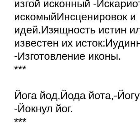
изгой исконный -
Искариот
искомый
Инсценировок и
идей.
Изящность истин и
известен их исток:
Иудинн
-
Изготовление иконы.
***
Йога йод,
Йода йота,-
Йогу
-
Йокнул йог.
***