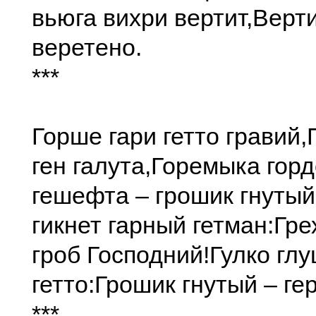
вьюга вихри вертит,
Верт
веретено.
***
Горше гари гетто гравий,
ген галута,
Горемыка горд
гешефта – грошик гнутый
гикнет гарный гетман:
Гре
гроб Господний!
Гулко глу
гетто:
Грошик гнутый – ге
***