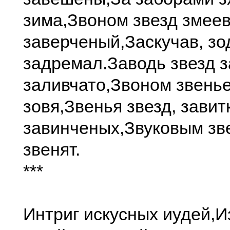
зима,
Звоном звезд змее
заверченый,
Заскучав, зо
задремал.
Заводь звезд 
заливчато,
Звоном звень
зовя,
Звенья звезд, зави
завинченых,
Звуковым зв
звенят.
***
Интриг искусных иудей,
И