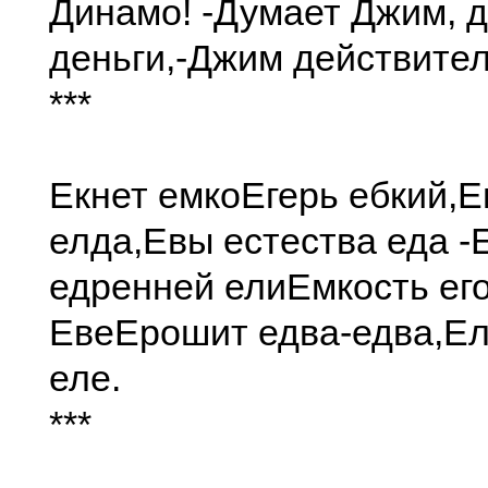
Динамо! -
Думает Джим, д
деньги,-
Джим действител
***
Екнет емко
Егерь ебкий,
Е
елда,
Евы естества еда -
едренней ели
Емкость ег
Еве
Ерошит едва-едва,
Ел
еле.
***