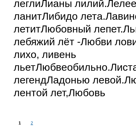
легли
Лианы лилий.
Лелее
ланит
Либидо лета.
Лавин
летит
Любовный лепет.
Ль
лебяжий лёт -
Любви лови
лихо, ливень
льет
Любвеобильно.
Лист
легенд
Ладонью левой.
Лю
лентой лет,
Любовь
1
2