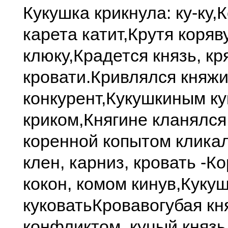
Кукушка крикнула: ку-ку,
К
карета катит,
Крутя коряв
клюку,
Крадется князь, кря
кровати.
Кривлялся княж
конкурент,
Кукушкиным ку
криком,
Княгине кланялся
коренной копытом кликал
клен, карниз, кровать -
Ко
кокон, комом кинув,
Кукуш
куковать
Кровавогубая кн
конфликтом, куцый князь