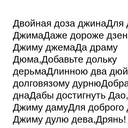
Двойная доза джина
Для 
Джима
Даже дороже дзен
Джиму джема
Да драму
Дюма,
Добавьте дольку
дерьма
Длинною два дюй
долговязому дурню
Добра
дна
Дабы достигнуть Дао
Джиму даму
Для доброго 
Джиму дулю дева,
Дрянь!