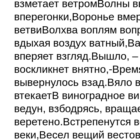
взметает ветром
Волны в
вперегонки,
Воронье вмер
ветви
Волхва воплям воп
вдыхая воздух ватный,
Ва
вперяет взгляд.
Вышло, –
воскликнет внятно,-
Врем
вывернулось взад.
Вяло в
втекает
В виноградное ви
ведун, взбодрясь, враща
веретено.
Встрепенутся 
веки,
Весел вещий вестов