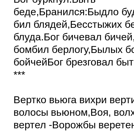
беде,
Бранился:
Быдло бу
бил блядей,
Бесстыжих б
блуда.
Бог бичевал бичей
бомбил берлогу,
Былых б
бойчей
Бог брезговал быт
***
Вертко вьюга вихри верти
волосы вьюном,
Воя, вол
вертел -
Ворожбы верете