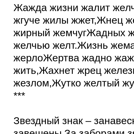
Жажда жизни жалит жел
жгуче жилы жжет,
Жнец ж
жирный жемчуг
Жадных 
желчью желт.
Жизнь жема
жерло
Жертва жадно жаж
жить,
Жахнет жрец желе
жезлом,
Жутко желтый жу
***
Звездный знак – занавес
завешены,
За заборами з