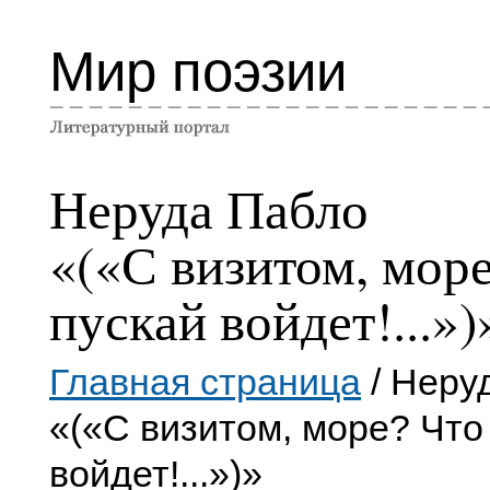
Мир поэзии
Неруда Пабло
«(«С визитом, море
пускай войдет!...»)
Главная страница
/ Неру
«(«С визитом, море? Что 
войдет!...»)»