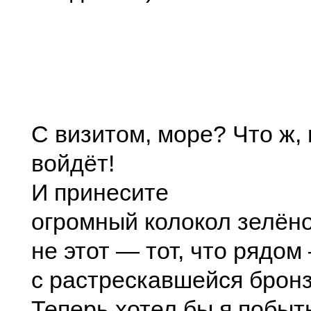
С визитом, море? Что ж,
войдёт!
И принесите
огромный колокол зелёно
не этот — тот, что рядом
с растрескавшейся брон
Теперь хотел бы я побыт