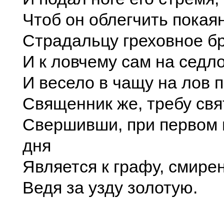
Чтоб он облегчить пока
Страдальцу греховное б
И к ловчему сам на седл
И весело в чащу на лов 
Священник же, требу св
Свершивши, при первом
дня
Является к графу, смире
Ведя за узду золотую.