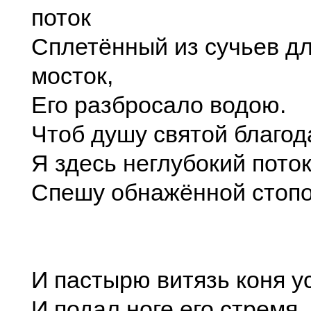
поток
Сплетённый из сучьев д
мосток,
Его разбросало водою.
Чтоб душу святой благод
Я здесь неглубокий пото
Спешу обнажённой стоп
И пастырю витязь коня у
И подал ноге его стремя,