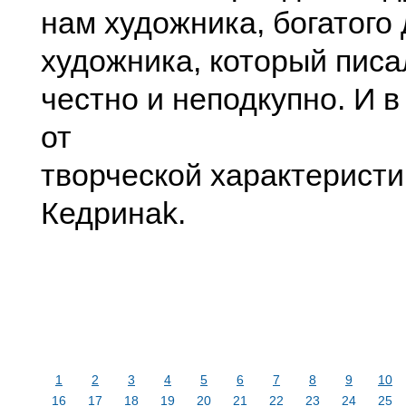
нам художника, богатого
художника, который писа
честно и неподкупно. И в
от
творческой характеристи
Кедринаk.
1
2
3
4
5
6
7
8
9
10
16
17
18
19
20
21
22
23
24
25