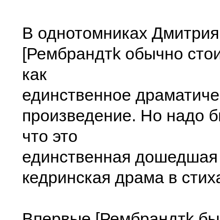
В однотомниках Дмитрия
[Рембрандтk обычно сто
как
единственное драматиче
произведение. Но надо б
что это
единственная дошедшая 
кедринская драма в стих
Впервые [Рембрандтk б