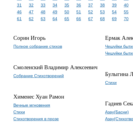
31
32
33
34
35
36
37
38
39
40
46
47
48
49
50
51
52
53
54
55
61
62
63
64
65
66
67
68
69
70
Сорин Игорь
Ермак Але
Полное собрание стихов
Чешуйки быти
Чешуйки быти
Смоленский Владимир Алексеевич
Булыгина 
Собрание Стихотворений
Стихи
Хименес Хуан Рамон
Гадиев Сек
Вечные мгновения
Стихи
Азау(Басни)
Стихотворения в прозе
Азау(Стихотв