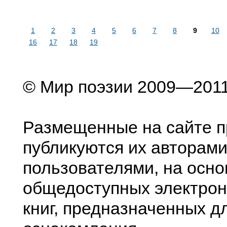
1
2
3
4
5
6
7
8
9
10
16
17
18
19
© Мир поэзии 2009—201
Размещенные на сайте п
публикуются их авторами
пользователями, на осно
общедоступных электрон
книг, предназначенных д