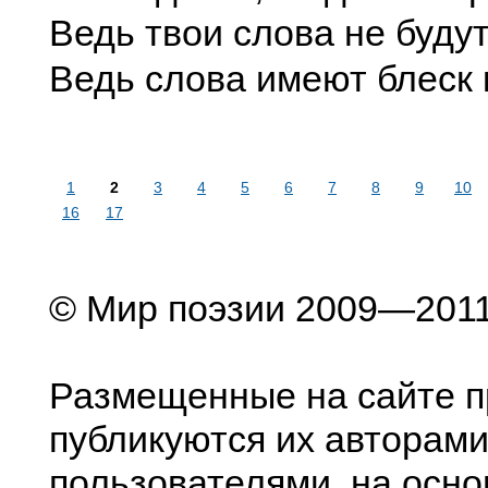
Ведь твои слова не буд
Ведь слова имеют блеск 
1
2
3
4
5
6
7
8
9
10
16
17
© Мир поэзии 2009—201
Размещенные на сайте п
публикуются их авторами
пользователями, на осно