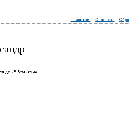
Поиск книг
О проекте
Обра
сандр
сандр «В Вечности»