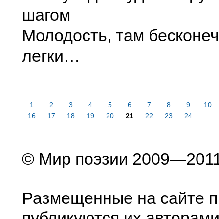
шагом
Молодость, там бесконеч
легки…
1
2
3
4
5
6
7
8
9
10
16
17
18
19
20
21
22
23
24
© Мир поэзии 2009—201
Размещенные на сайте п
публикуются их авторами