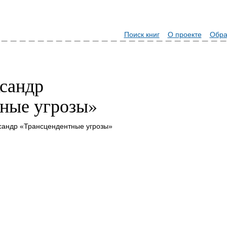
Поиск книг
О проекте
Обра
сандр
ные угрозы»
сандр «Трансцендентные угрозы»