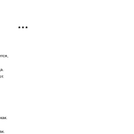
* * *
тся,
а.
т.
как.
,
ак.