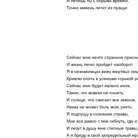
И летишь ты с обрыва времен,
Точно камень летит из пращи.
Сейчас мне нечто странное присни
И жизнь легко пройдет наоборот.
Я в незнакомцах вижу мертвых лиц
Кривлю опять в усмешке горькой ро
Сейчас мне будет явлено иное,
Такое, что вовеки не понять.
И солнце, что сжигает все земное,
Никак не может боль мою унять.
Я подпущу в сознание отравы,
Мне все равно с кем гибнуть, где и 
И лезут в душу мне степные травы
А я бреду в свой запредельный мр