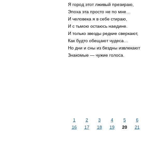
Я город этот лживый презираю,
Эпоха эта просто не по мне…
И человека я в себе стираю,
И с тьмою остаюсь наедине.
И только звезды редкие сверкают,
Как будто обещают чудеса…
Но дни и сны из бездны извлекают
Знакомые — чужие голоса.
1
2
3
4
5
6
16
17
18
19
20
21