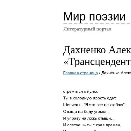
Мир поэзии
Дахненко Алек
«Трансцендент
Главная страница
/ Дахненко Алек
стремится к нулю.
Ты в холодную ярость одет,
Шепчешь: "Я это все не люблю"…
Отыщи на беду угомон,
И управу на ложь отыщи…
И слетаешь ты с края времен,