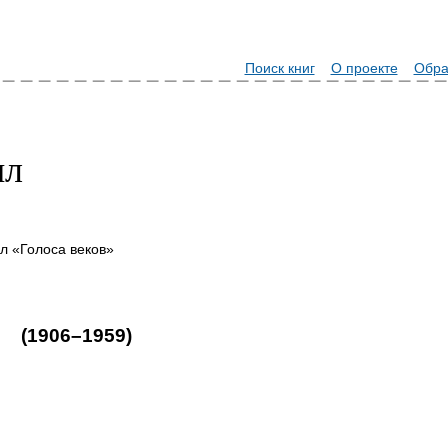
Поиск книг
О проекте
Обра
ил
»
л «Голоса веков»
(1906–1959)