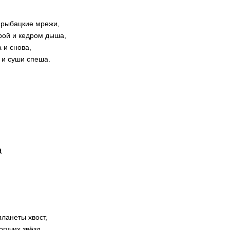
е рыбацкие мрежи,
рой и кедром дыша,
 и снова,
 и суши спеша.
а
ланеты хвост,
гучих звёзд.