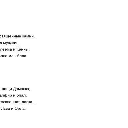
-священные камни.
л муэдзин.
леема и Канны,
Алла-иль-Алла.
и рощи Дамаска,
апфир и опал.
госклонная ласка…
 Льва и Орла.