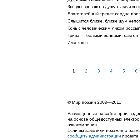
Звёзды вонзают в душу тысячи зво
Благоговейный трепет сердце прор
Слышится ближе, ближе шум непо
Конь с человеческим ликом россып
Грива — белыми волнами, сам он 
Имя коню
1
2
3
4
5
6
© Мир поэзии 2009—2011
Размещенные на сайте произведен
на основе общедоступных электрон
ознакомления.
Если вы заметили незаконно разме
сообщить администрации
проекта.