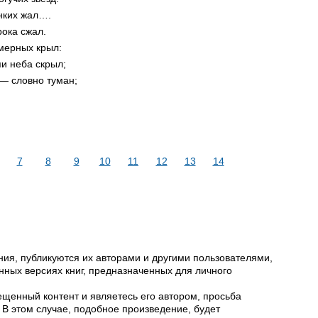
нких жал….
ока сжал.
мерных крыл:
и неба скрыл;
— словно туман;
7
8
9
10
11
12
13
14
ия, публикуются их авторами и другими пользователями,
ных версиях книг, предназначенных для личного
щенный контент и являетесь его автором, просьба
 В этом случае, подобное произведение, будет