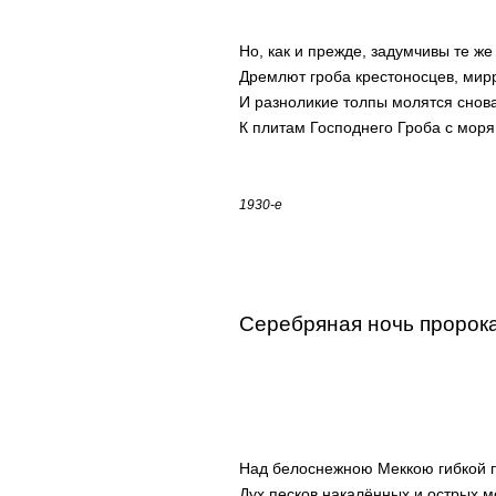
Но, как и прежде, задумчивы те ж
Дремлют гроба крестоносцев, мир
И разноликие толпы молятся снова
К плитам Господнего Гроба с моря
1930-е
Серебряная ночь пророк
Над белоснежною Меккою гибкой п
Дух песков накалённых и острых мо