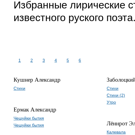
Избранные лирические с
известного руского поэта
1
2
3
4
5
6
Кушнер Александр
Заболоцки
Стихи
Стихи
Стихи (2)
Утро
Ермак Александр
Чешуйки бытия
Лённрот Эл
Чешуйки бытия
Калевала