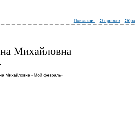
Поиск книг
О проекте
Обра
ина Михайловна
»
ина Михайловна «Мой февраль»