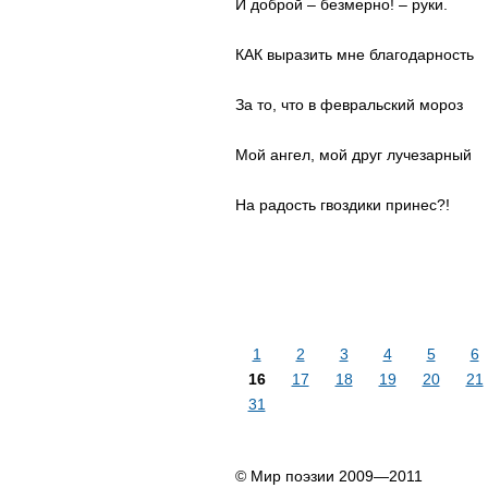
И доброй – безмерно! – руки.
КАК выразить мне благодарность
За то, что в февральский мороз
Мой ангел, мой друг лучезарный
На радость гвоздики принес?!
1
2
3
4
5
6
16
17
18
19
20
21
31
© Мир поэзии 2009—2011