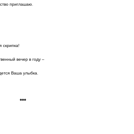
ество приглашаю.
я скрипка!
венный вечер в году –
дется Ваша улыбка.
***