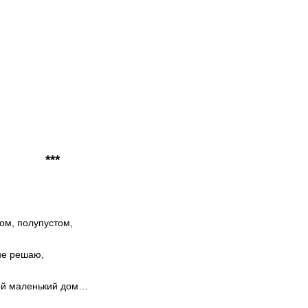
***
ом, полупустом,
 не решаю,
ой маленький дом…