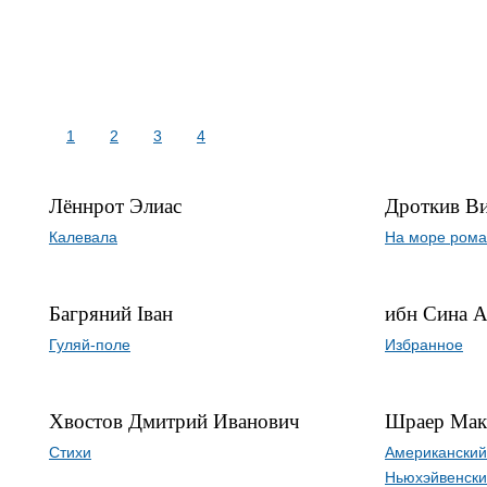
1
2
3
4
Лённрот Элиас
Дроткив В
Калевала
На море ром
Багряний Іван
ибн Сина 
Гуляй-поле
Избранное
Хвостов Дмитрий Иванович
Шраер Мак
Стихи
Американский
Ньюхэйвенски