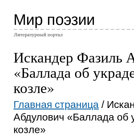
Мир поэзии
Искандер Фазиль 
«Баллада об украд
козле»
Главная страница
/ Иска
Абдулович «Баллада об 
козле»