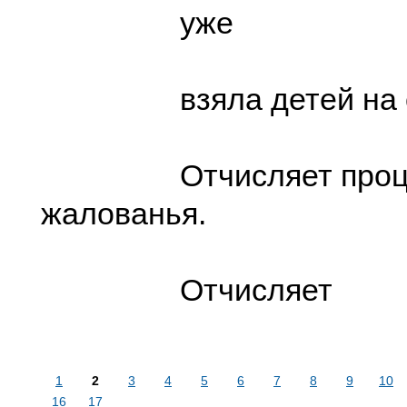
уже
взяла детей на со
Отчисляет проце
жалованья.
Отчисляет
1
2
3
4
5
6
7
8
9
10
16
17