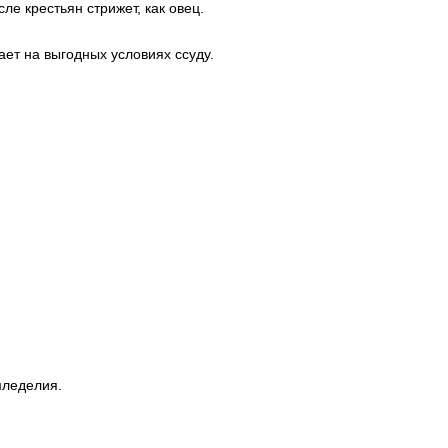
ле крестьян стрижет, как овец.
ет на выгодных условиях ссуду.
мледелия.