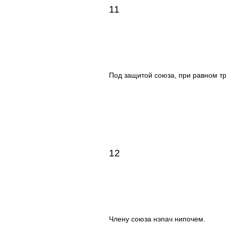
11
Под защитой союза, при равном т
12
Члену союза нэпач нипочем.