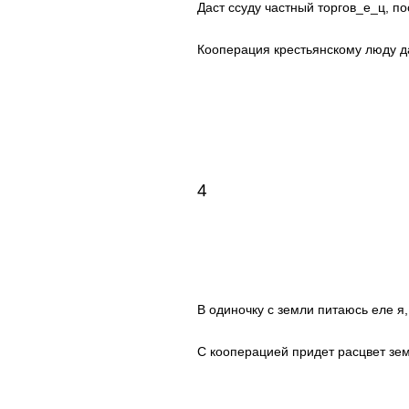
Даст ссуду частный торгов_е_ц, пос
Кооперация крестьянскому люду да
4
В одиночку с земли питаюсь еле я,
С кооперацией придет расцвет зе