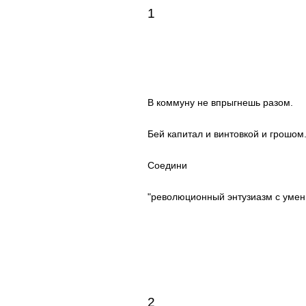
1
В коммуну не впрыгнешь разом.
Бей капитал и винтовкой и грошом
Соедини
"революционный энтузиазм с умен
2