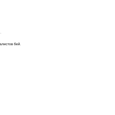
.
алистов бей.