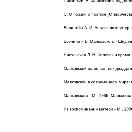
ПицкельФ. Н. Маяковский: художес
С. О поэзии и поэтике (О творчест
Барштейн А. И. Анализ литературн
Есенина и В. Маяковского.- Шяуляй
Никольская Л. Н. Человек и время 
Маяковский встречает век двадцат
Маяковский в современном мире: Ст
Маяковского.- М., 1985; Маяковска
Из воспоминаний матери.- М., 198