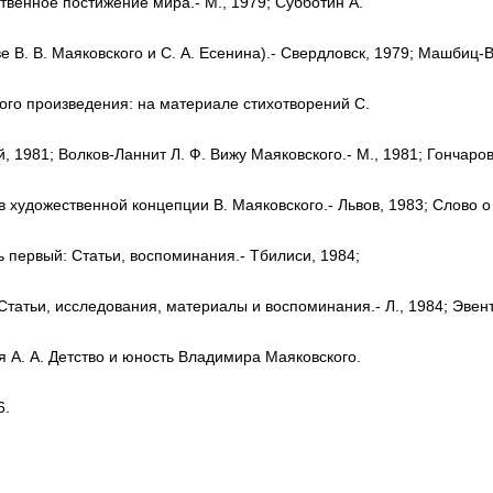
твенное постижение мира.- М., 1979; Субботин А.
ве В. В. Маяковского и С. А. Есенина).- Свердловск, 1979; Машбиц-
ого произведения: на материале стихотворений С.
, 1981; Волков-Ланнит Л. Ф. Вижу Маяковского.- М., 1981; Гончаров
в художественной концепции В. Маяковского.- Львов, 1983; Слово о М
ь первый: Статьи, воспоминания.- Тбилиси, 1984;
атьи, исследования, материалы и воспоминания.- Л., 1984; Эвентов 
я А. А. Детство и юность Владимира Маяковского.
6.