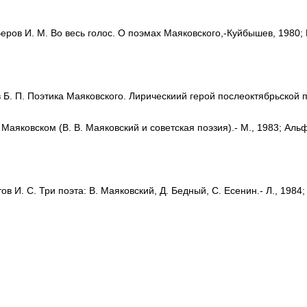
Веров И. М. Во весь голос. О поэмах Маяковского,-Куйбышев, 1980; 
 Б. П. Поэтика Маяковского. Лирическиий герой послеоктябрьской п
аяковском (В. В. Маяковский и советская поэзия).- М., 1983; Альфо
И. С. Три поэта: В. Маяковский, Д. Бедный, С. Есенин.- Л., 1984; 