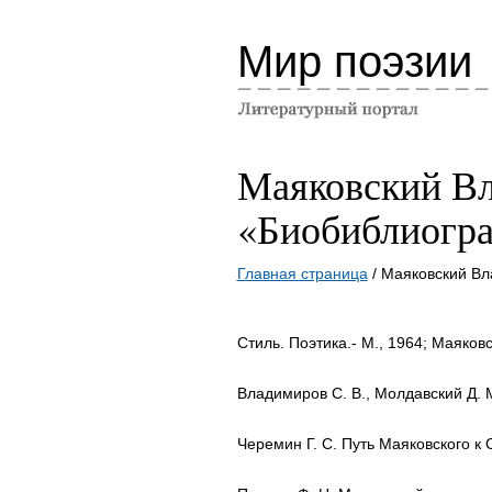
Мир поэзии
Маяковский В
«Биобиблиогра
Главная страница
/ Маяковский В
Стиль. Поэтика.- М., 1964; Маяков
Владимиров С. В., Молдавский Д. М
Черемин Г. С. Путь Маяковского к 