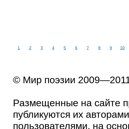
1
2
3
4
5
6
7
8
9
10
© Мир поэзии 2009—201
Размещенные на сайте п
публикуются их авторами
пользователями, на осно