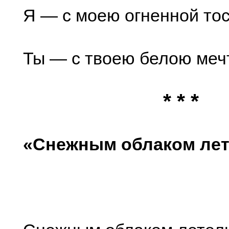
Я — с моею огненной то
Ты — с твоею белою меч
* * *
«Снежным облаком лете