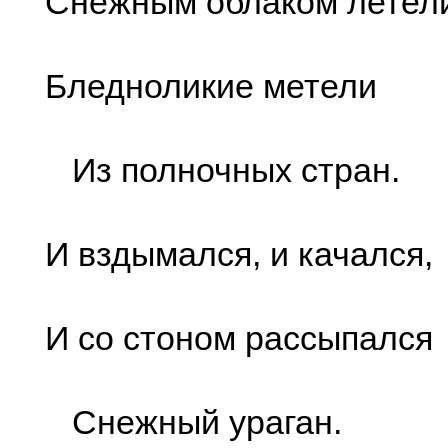
Снежным облаком летел
Бледноликие метели
Из полночных стран.
И вздымался, и качался,
И со стоном рассыпался
Снежный ураган.