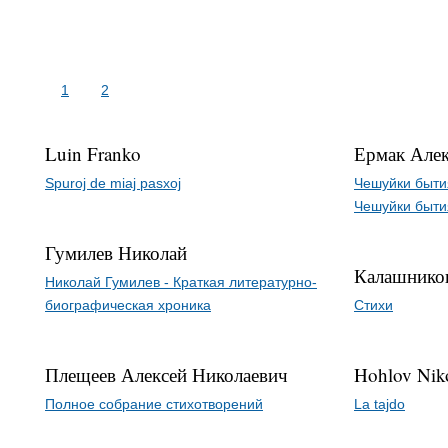
1
2
Luin Franko
Ермак Але
Spuroj de miaj pasxoj
Чешуйки быти
Чешуйки быти
Гумилев Николай
Калашнико
Николай Гумилев - Краткая литературно-
биографическая хроника
Стихи
Плещеев Алексей Николаевич
Hohlov Nik
Полное собрание стихотворений
La tajdo