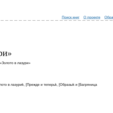
Поиск книг
О проекте
Обра
ри»
«Золото в лазури»
лото в лазуриk, [Прежде и теперьk, [Образыk и [Багряница