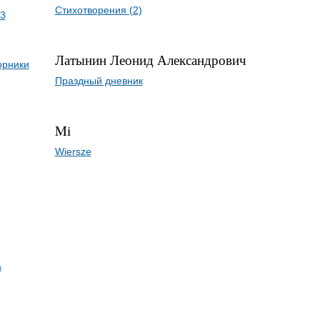
Стихотворения (2)
3
Латынин Леонид Александрович
орники
Праздный дневник
Mi
Wiersze
а