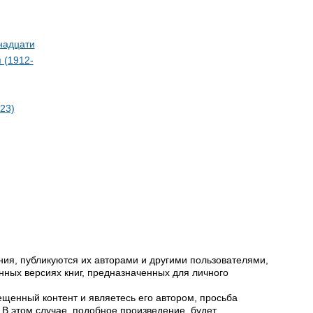
надцати
 (1912-
23)
ия, публикуются их авторами и другими пользователями,
ных версиях книг, предназначенных для личного
щенный контент и являетесь его автором, просьба
 В этом случае, подобное произведение, будет