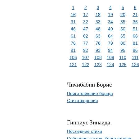
1
2
3
4
5
6
16
17
18
19
20
21
31
32
33
34
35
36
46
47
48
49
50
51
61
62
63
64
65
66
76
77
78
79
80
81
91
92
93
94
95
96
106
107
108
109
110
111
121
122
123
124
125
126
Чичибабин Борис
Приготовление борща
Стихотворения
Гиппиус Зинаида
Последние стихи
Собрание стихов. Книга вторая