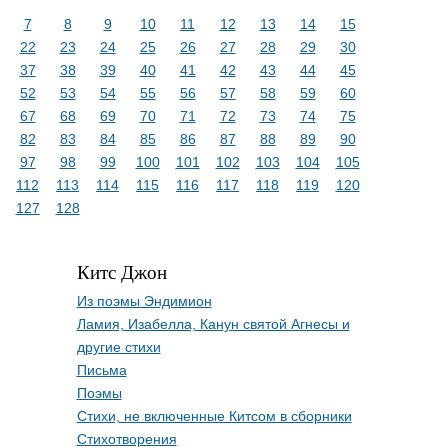
7
8
9
10
11
12
13
14
15
22
23
24
25
26
27
28
29
30
37
38
39
40
41
42
43
44
45
52
53
54
55
56
57
58
59
60
67
68
69
70
71
72
73
74
75
82
83
84
85
86
87
88
89
90
97
98
99
100
101
102
103
104
105
112
113
114
115
116
117
118
119
120
127
128
Китс Джон
Из поэмы Эндимион
Ламия, Изабелла, Канун святой Агнесы и
другие стихи
Письма
Поэмы
Стихи, не включенные Китсом в сборники
Стихотворения