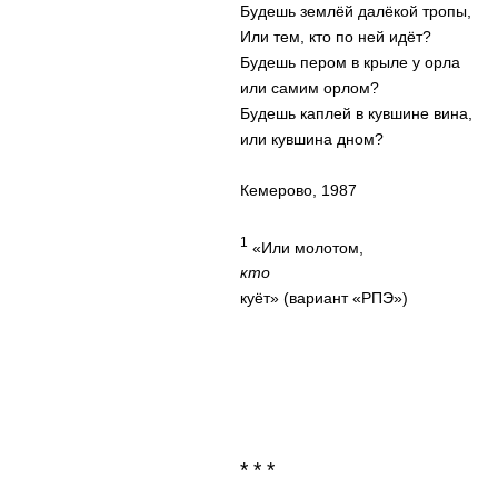
Будешь землёй далёкой тропы,
Или тем, кто по ней идёт?
Будешь пером в крыле у орла
или самим орлом?
Будешь каплей в кувшине вина,
или кувшина дном?
Кемерово, 1987
1
«Или молотом,
кто
куёт» (вариант «РПЭ»)
* * *