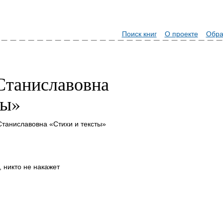
Поиск книг
О проекте
Обра
Станиславовна
ты»
Станиславовна «Стихи и тексты»
, никто не накажет