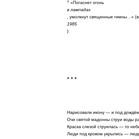
1
«Погаснет огонь
в лампадах
, умолкнут священные гимны…» (в
1985
)
* * *
Нарисовали икону — и под дождё
Очи святой мадонны струи воды р
Краска слезой струилась — то неб
Люди под кровом укрылись — люди