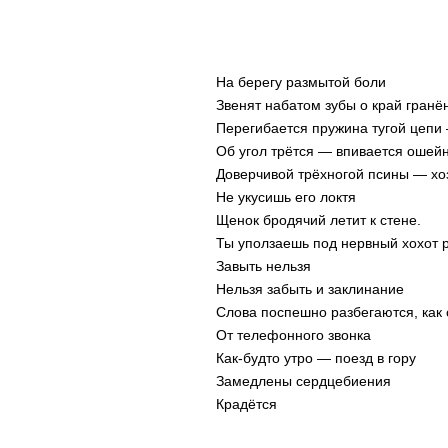
На берегу размытой боли
Звенят набатом зубы о край гранё
Перегибается пружина тугой цепи
Об угол трётся — впивается ошейн
Доверчивой трёхногой псины — хоз
Не укусишь его локтя
Щенок бродячий летит к стене.
Ты уползаешь под нервный хохот 
Завыть нельзя
Нельзя забыть и заклинание
Слова поспешно разбегаются, как
От телефонного звонка
Как-будто утро — поезд в гору
Замедлены сердцебиения
Крадётся