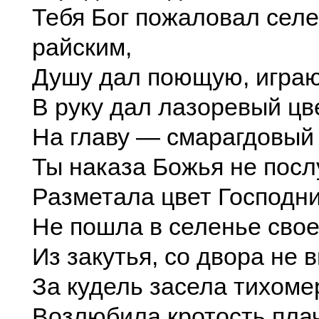
Тебя Бог пожаловал сел
райским,
Душу дал поющую, игра
В руку дал лазоревый цве
На главу — смарагдовый 
Ты наказа Божья не пос
Разметала цвет Господн
Не пошла в селенье свое
Из закутья, со двора не 
За кудель засела тихоме
Возлюбила кротость пла