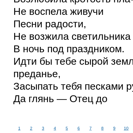
Не воспела живучи
Песни радости,
Не возжила светильника
В ночь под праздником.
Идти бы тебе сырой земл
преданье,
Засыпать тебя песками 
Да глянь — Отец до
1
2
3
4
5
6
7
8
9
10