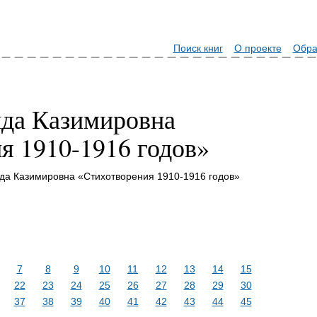
Поиск книг
О проекте
Обра
да Казимировна
я 1910-1916 годов»
да Казимировна «Стихотворения 1910-1916 годов»
7
8
9
10
11
12
13
14
15
22
23
24
25
26
27
28
29
30
37
38
39
40
41
42
43
44
45