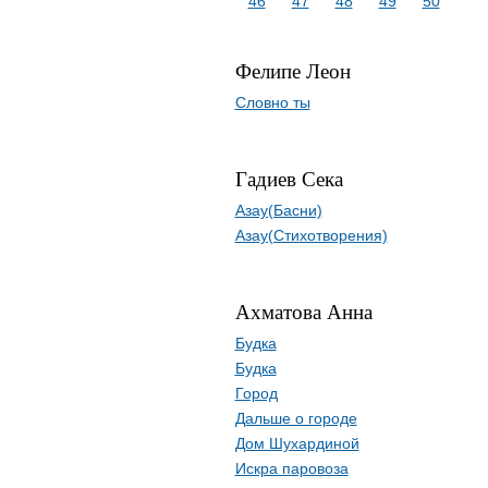
46
47
48
49
50
Фелипе Леон
Словно ты
Гадиев Сека
Азау(Басни)
Азау(Стихотворения)
Ахматова Анна
Будка
Будка
Город
Дальше о городе
Дом Шухардиной
Искра паровоза