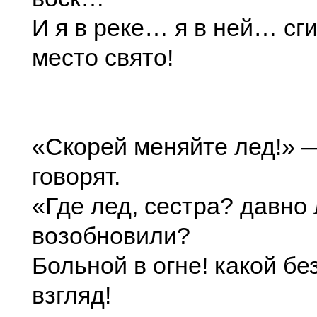
И я в реке… я в ней… сг
место свято!
«Скорей меняйте лед!» 
говорят.
«Где лед, сестра? давно 
возобновили?
Больной в огне! какой б
взгляд!