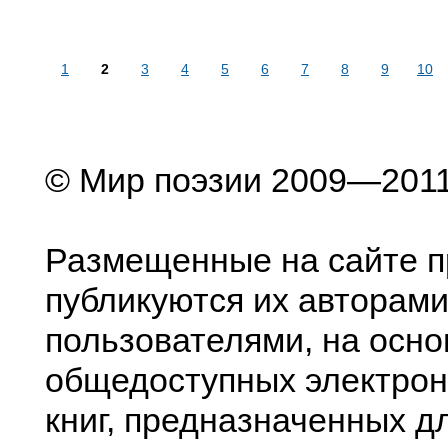
1
2
3
4
5
6
7
8
9
10
© Мир поэзии 2009—201
Размещенные на сайте п
публикуются их авторами
пользователями, на осно
общедоступных электрон
книг, предназначенных д