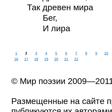
Так древен мира
Бег,
И лира
1
2
3
4
5
6
7
8
9
10
16
17
18
19
20
21
22
© Мир поэзии 2009—201
Размещенные на сайте п
публикуются их авторами