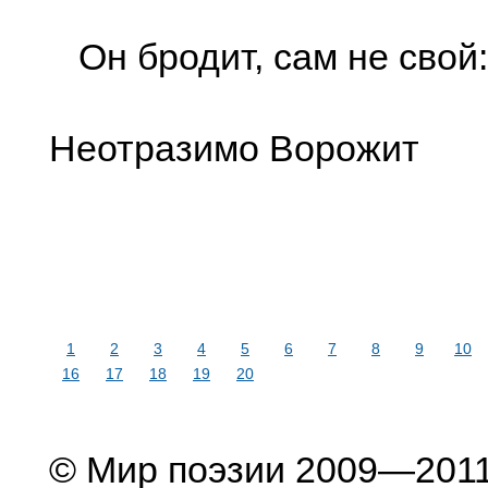
Он бродит, сам не свой:
Неотразимо Ворожит
1
2
3
4
5
6
7
8
9
10
16
17
18
19
20
© Мир поэзии 2009—201