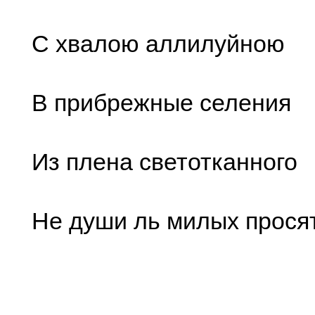
С хвалою аллилуйною
В прибрежные селения
Из плена светотканного
Не души ль милых прося