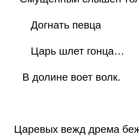
Догнать певца
Царь шлет гонца…
В долине воет волк.
Царевых вежд дрема беж