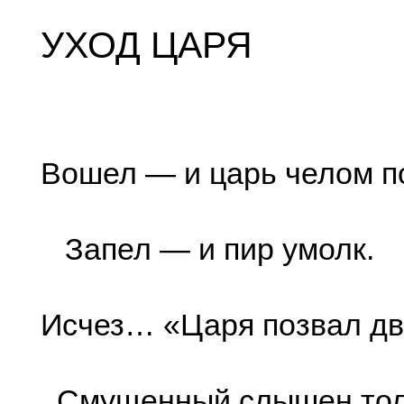
УХОД ЦАРЯ
Вошел — и царь челом п
Запел — и пир умолк.
Исчез… «Царя позвал д
Смущенный слышен тол