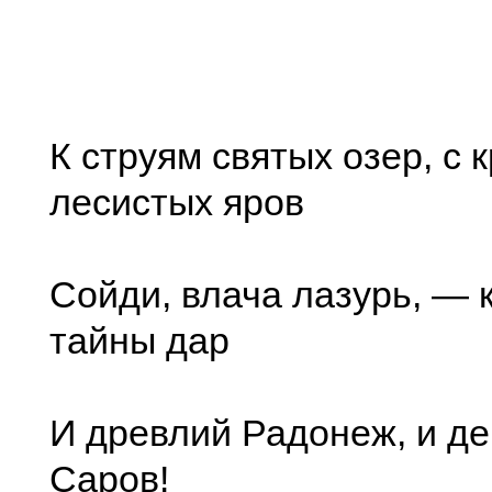
К струям святых озер, с 
лесистых яров
Сойди, влача лазурь, — 
тайны дар
И древлий Радонеж, и д
Саров!