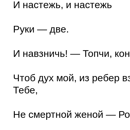
И настежь, и настежь
Руки — две.
И навзничь! — Топчи, ко
Чтоб дух мой, из ребер в
Тебе,
Не смертной женой — Р